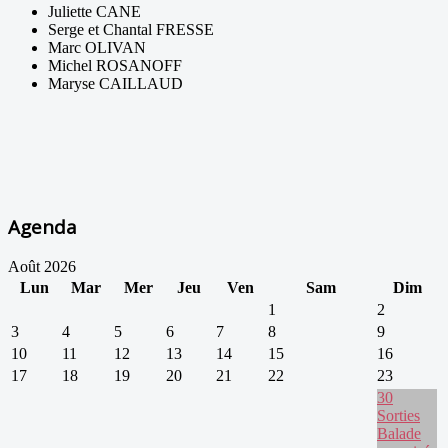
Juliette CANE
Serge et Chantal FRESSE
Marc OLIVAN
Michel ROSANOFF
Maryse CAILLAUD
Agenda
Août 2026
Lun
Mar
Mer
Jeu
Ven
Sam
Dim
1
2
3
4
5
6
7
8
9
10
11
12
13
14
15
16
17
18
19
20
21
22
23
30
Sorties
Balade