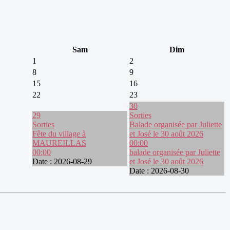
Sam
Dim
1
2
8
9
15
16
22
23
30
29
Sorties
Sorties
Balade organisée par Juliette
Fête du village à
et José le 30 août 2026
MAUREILLAS
00:00
00:00
balade organisée par Juliette
Date :
2026-08-29
et José le 30 août 2026
Date :
2026-08-30