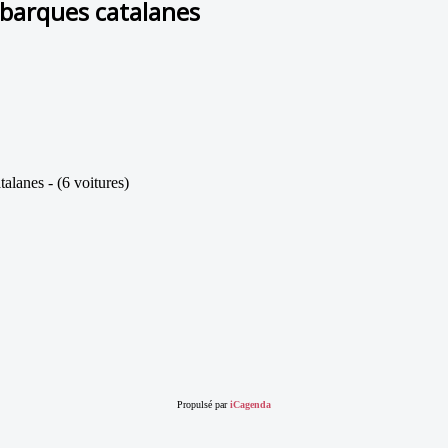
 barques catalanes
lanes - (6 voitures)
Propulsé par
iCagenda